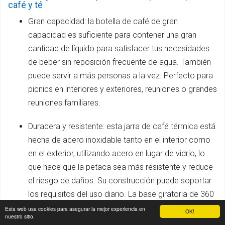
café y té
Gran capacidad: la botella de café de gran
capacidad es suficiente para contener una gran
cantidad de líquido para satisfacer tus necesidades
de beber sin reposición frecuente de agua. También
puede servir a más personas a la vez. Perfecto para
picnics en interiores y exteriores, reuniones o grandes
reuniones familiares.
Duradera y resistente: esta jarra de café térmica está
hecha de acero inoxidable tanto en el interior como
en el exterior, utilizando acero en lugar de vidrio, lo
que hace que la petaca sea más resistente y reduce
el riesgo de daños. Su construcción puede soportar
los requisitos del uso diario. La base giratoria de 360
° te permite girar la superficie del matraz en cualquier
Esta web usa cookies para asegurar la mejor experiencia en
OK!
nuestro sitio.
dirección sin rayar la mesa.