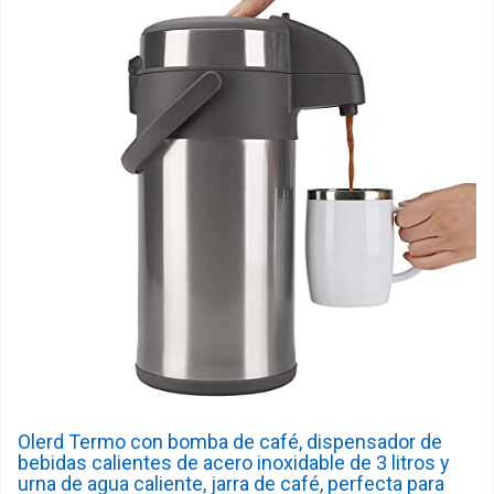
Olerd Termo con bomba de café, dispensador de
bebidas calientes de acero inoxidable de 3 litros y
urna de agua caliente, jarra de café, perfecta para