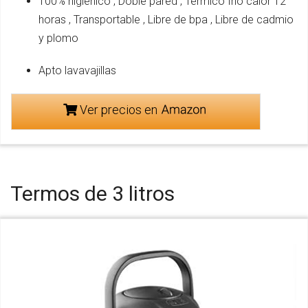
100% higiénico , Doble pared , Térmico frío calor 12
horas , Transportable , Libre de bpa , Libre de cadmio
y plomo
Apto lavavajillas
Ver precios en
Termos de 3 litros