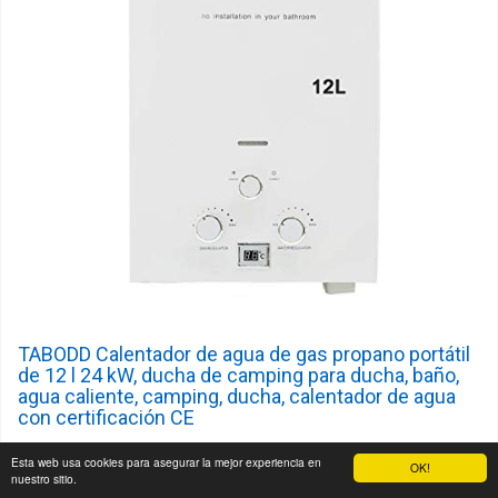
TABODD Calentador de agua de gas propano portátil
de 12 l 24 kW, ducha de camping para ducha, baño,
agua caliente, camping, ducha, calentador de agua
con certificación CE
Certificado CE: el calentador de agua TABODD está
Esta web usa cookies para asegurar la mejor experiencia en
OK!
nuestro sitio.
certificado por la CE y dispone de varias