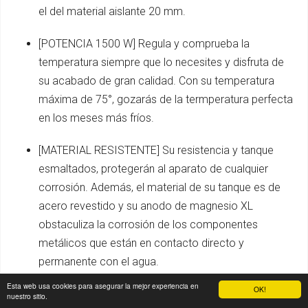
el del material aislante 20 mm.
[POTENCIA 1500 W] Regula y comprueba la
temperatura siempre que lo necesites y disfruta de
su acabado de gran calidad. Con su temperatura
máxima de 75°, gozarás de la termperatura perfecta
en los meses más fríos.
[MATERIAL RESISTENTE] Su resistencia y tanque
esmaltados, protegerán al aparato de cualquier
corrosión. Además, el material de su tanque es de
acero revestido y su anodo de magnesio XL
obstaculiza la corrosión de los componentes
metálicos que están en contacto directo y
permanente con el agua.
Esta web usa cookies para asegurar la mejor experiencia en
OK!
[SISTEMA DE SEGURIDAD] ¿Te preocupa que el
nuestro sitio.