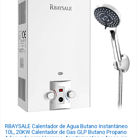
RBAYSALE Calentador de Agua Butano Instantáneo
10L, 20KW Calentador de Gas GLP Butano Propano