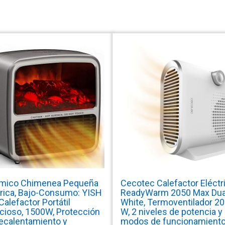
mico Chimenea Pequeña
Cecotec Calefactor Eléctr
trica, Bajo-Consumo: YISH
ReadyWarm 2050 Max Dua
Calefactor Portátil
White, Termoventilador 2
ncioso, 1500W, Protección
W, 2 niveles de potencia y
ecalentamiento y
modos de funcionamiento