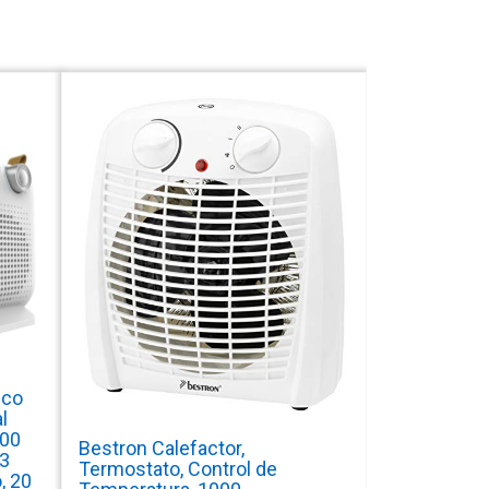
ico
l
000
Bestron Calefactor,
 3
Termostato, Control de
, 20