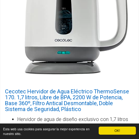
Cecotec Hervidor de Agua Eléctrico ThermoSense
170. 1,7 litros, Libre de BPA, 2200 W de Potencia,
Base 360º, Filtro Antical Desmontable, Doble
Sistema de Seguridad, Plástico
Hervidor de agua de diseño exclusivo con 1,7 litros
de capacidad; fabricado en plástico de alta cálida d
Esta web usa cookies para asegurar la mejor experiencia en
OK!
nuestro sitio.
totalmente libre de bpa y otros tóxicos