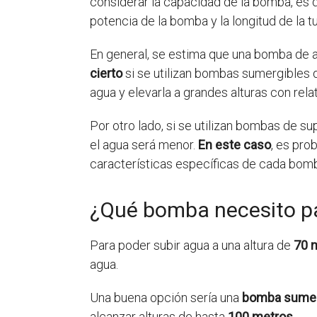
considerar la capacidad de la bomba, es 
potencia de la bomba y la longitud de la t
En general, se estima que una bomba de a
cierto
si se utilizan bombas sumergibles
agua y elevarla a grandes alturas con relat
Por otro lado, si se utilizan bombas de su
el agua será menor.
En este caso
, es pro
características específicas de cada bomba
¿Qué bomba necesito pa
Para poder subir agua a una altura de
70 
agua.
Una buena opción sería una
bomba sumerg
alcanzar alturas de hasta
100 metros
.