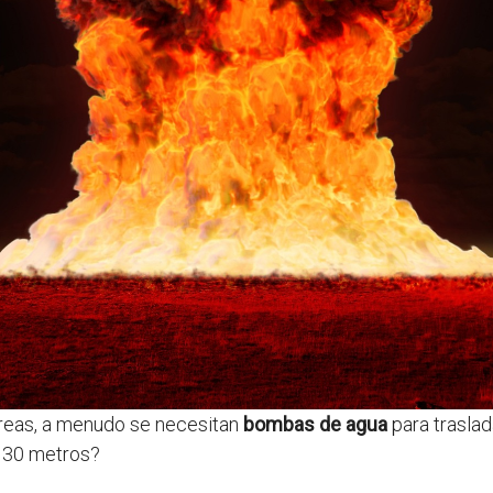
 áreas, a menudo se necesitan
bombas de agua
para traslad
a 30 metros?