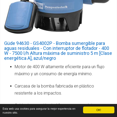
Güde 94630 - GS4002P - Bomba sumergible para
aguas residuales - Con interruptor de flotador - 400
W - 7500 l/h Altura máxima de suministro 5 m [Clase
energética A], azul/negro
Motor de 400 W altamente eficiente para un flujo
máximo y un consumo de energía mínimo.
Carcasa de la bomba fabricada en plástico
resistente a los impactos.
Cable de conexión de 10 m para una máxima
Esta web usa cookies para asegurar la mejor experiencia en
OK!
flexibilidad durante el uso.
nuestro sitio.