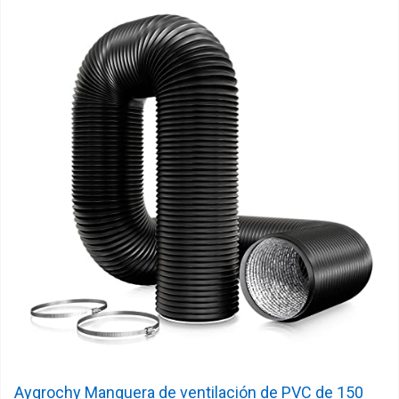
Aygrochy Manguera de ventilación de PVC de 150