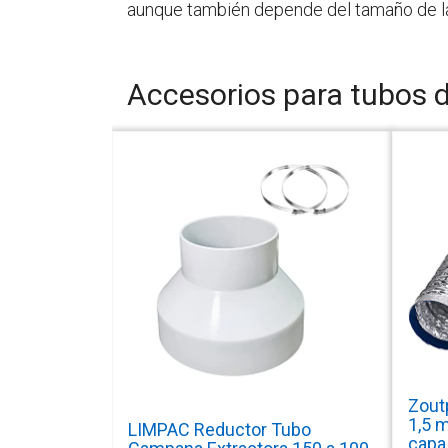
aunque también depende del tamaño de la
Accesorios para tubos 
Zout
1,5 m
LIMPAC Reductor Tubo
capa,