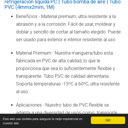
refrigeración liquida PC | Tubo bomba de aire | Tubo
PVC (4mmx2mm, 1M)
Beneficios - Material premium, ultra resistente a la
abrasión y a la corrosión. Fácil de usar, moldear y
doblar y sencillo de cortar al tamaño elegido. Puede
ser usado para exterior e interior resistente al uso
Material Premium - Nuestra manguera/tubo esta
fabricada en PVC de alta calidad, lo que le
proporciona que sea lo suficientemente flexible y
transparente. Tubo PVC de calidad alimentaria.
Soporta temperaturas -15ºC a 60ºC, ultra resistente
al uso.
Aplicaciones - Nuestro tubo de PVC flexible se
adapta a una diversidad de usos como: transporte
Esta web usa cookies para asegurar la mejor experiencia en
de líquidos alimentarios, para tanques y peceras,
OK!
nuestro sitio.