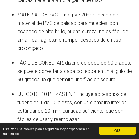
carpas, tiene una amplia gama de usos.
MATERIAL DE PVC: Tubo pvc 20mm, hecho de
material de PVC de calidad para muebles, con
acabado de alto brillo, buena dureza, no es fácil de
amarillear, agrietar o romper después de un uso
prolongado.
FÁCIL DE CONECTAR: diseño de codo de 90 grados,
se puede conectar a cada conector en un ángulo de
90 grados, lo que permite una fijación segura.
JUEGO DE 10 PIEZAS EN 1: incluye accesorios de
tubería en T de 10 piezas, con un diámetro interior
estándar de 20 mm, cantidad suficiente, que son
fáciles de usar y reemplazar.
Esta web usa cookies para asegurar la mejor experiencia en
OK!
ESCENAS APLICABLES: Para la construcción de
nuestro sitio.