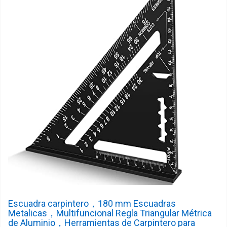
Escuadra carpintero，180 mm Escuadras
Metalicas，Multifuncional Regla Triangular Métrica
de Aluminio，Herramientas de Carpintero para