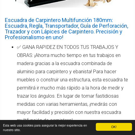
Escuadra de Carpintero Multifunción 180mm:
Escuadra, Regla, Transportador, Guía de Perforación,
Trazador y con Lápices de Carpintero. Precisión y
Profesionalismo en uno!
✅ GANA RAPIDEZ EN TODOS TUS TRABAJOS Y
OBRAS: ¡Ahorra mucho tiempo en tus trabajos en
madera gracias a la escuadra combinada de
aluminio para carpintero y ebanista! Para hacer
muebles o construir una estructura, esta escuadra te
permitirá ir mucho más rápido a la hora de medir y
trazar los ángulos. En lugar de tomar fastidiosas
medidas con varias herramientas, ¡medirás con
mayor facilidad y precisión con nuestra escuadra
multifunción de carpintero!
Esta web usa cookies para asegurar la mejor experiencia en
OK!
nuestro sitio.
✅ HERRAMIENTA 4 EN 1, ¡LA NAVAJA SUIZA DE LA