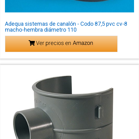
Adequa sistemas de canalón - Codo 87,5 pvc cv-8
macho-hembra diámetro 110
Ver precios en