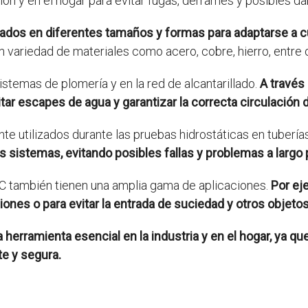
ción y en el hogar para evitar fugas, derrames y posibles da
os en diferentes tamaños y formas para adaptarse a cual
 variedad de materiales como acero, cobre, hierro, entre 
stemas de plomería y en la red de alcantarillado.
A través
tar escapes de agua y garantizar la correcta circulación d
 utilizados durante las pruebas hidrostáticas en tubería
s sistemas, evitando posibles fallas y problemas a largo 
PVC también tienen una amplia gama de aplicaciones.
Por eje
ones o para evitar la entrada de suciedad y otros objeto
erramienta esencial en la industria y en el hogar, ya que
e y segura.