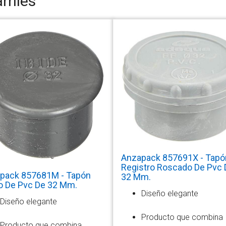
rriles
Anzapack 857691X - Tapó
Registro Roscado De Pvc 
pack 857681M - Tapón
32 Mm.
o De Pvc De 32 Mm.
Diseño elegante
Diseño elegante
Producto que combina
Producto que combina