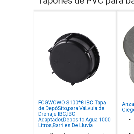
Tapones de PVC para ba
FOGWOWO S100*8 IBC Tapa
Anza
de DepóSito,para VáLvula de
Cieg
Drenaje IBC,IBC
Adaptador,Deposito Agua 1000
Litros,Barriles De Lluvia