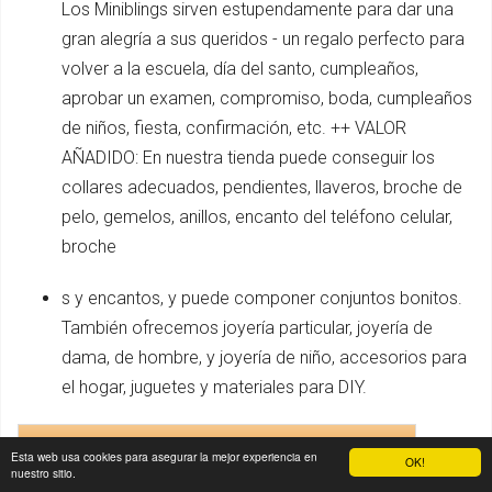
Los Miniblings sirven estupendamente para dar una
gran alegría a sus queridos - un regalo perfecto para
volver a la escuela, día del santo, cumpleaños,
aprobar un examen, compromiso, boda, cumpleaños
de niños, fiesta, confirmación, etc. ++ VALOR
AÑADIDO: En nuestra tienda puede conseguir los
collares adecuados, pendientes, llaveros, broche de
pelo, gemelos, anillos, encanto del teléfono celular,
broche
s y encantos, y puede componer conjuntos bonitos.
También ofrecemos joyería particular, joyería de
dama, de hombre, y joyería de niño, accesorios para
el hogar, juguetes y materiales para DIY.
Ver precios en
Esta web usa cookies para asegurar la mejor experiencia en
OK!
nuestro sitio.