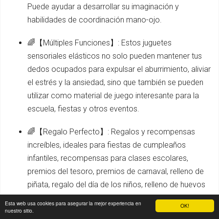
Puede ayudar a desarrollar su imaginación y
habilidades de coordinación mano-ojo.
🌈【Múltiples Funciones】: Estos juguetes
sensoriales elásticos no solo pueden mantener tus
dedos ocupados para expulsar el aburrimiento, aliviar
el estrés y la ansiedad, sino que también se pueden
utilizar como material de juego interesante para la
escuela, fiestas y otros eventos.
🌈【Regalo Perfecto】: Regalos y recompensas
increíbles, ideales para fiestas de cumpleaños
infantiles, recompensas para clases escolares,
premios del tesoro, premios de carnaval, relleno de
piñata, regalo del día de los niños, relleno de huevos
de Pascua, cestas de Pascua y regalos
Esta web usa cookies para asegurar la mejor experiencia en
OK!
promocionales para fiestas de Halloween.
nuestro sitio.