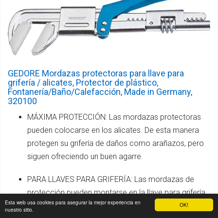
GEDORE Mordazas protectoras para llave para
grifería / alicates, Protector de plástico,
Fontanería/Baño/Calefacción, Made in Germany,
320100
MÁXIMA PROTECCIÓN: Las mordazas protectoras
pueden colocarse en los alicates. De esta manera
protegen su grifería de daños como arañazos, pero
siguen ofreciendo un buen agarre.
PARA LLAVES PARA GRIFERÍA: Las mordazas de
protección pueden montarse en la llave para grifería
Esta web usa cookies para asegurar la mejor experiencia en
OK!
GEDORE 320 y, en caso necesario o en caso de
nuestro sitio.