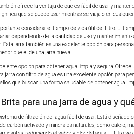
también ofrece la ventaja de que es fácil de usar y mante
ignifica que se puede usar mientras se viaja o en cualquier 
mportante considerar el tiempo de vida útil del filtro. El tiem
ariar dependiendo de la cantidad de uso y mantenimiento a
r. Esta jarra también es una excelente opción para persona
enor que el de una jarra nueva.
excelente opción para obtener agua limpia y segura. Ofrece u
ta jarra con filtro de agua es una excelente opción para p
uellos que buscan una forma saludable de obtener agua limp
 Brita para una jarra de agua y qu
istema de filtración del agua fácil de usar. Está diseñado 
ltro de carbón activado y minerales naturales, como calcio, 
inantes, reduciendo el sabor y olor del agua. El filtro se c