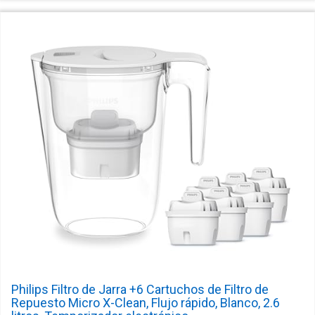
Philips Filtro de Jarra +6 Cartuchos de Filtro de
Repuesto Micro X-Clean, Flujo rápido, Blanco, 2.6