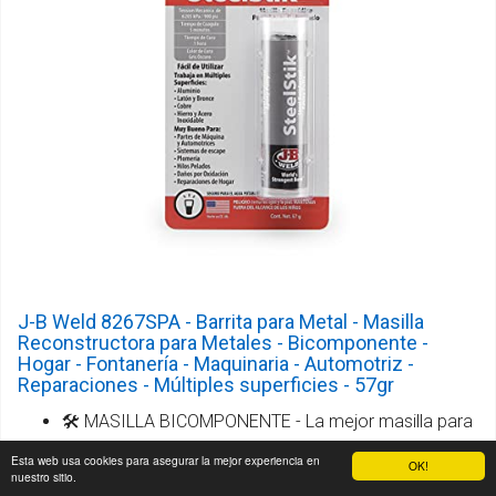
J-B Weld 8267SPA - Barrita para Metal - Masilla
Reconstructora para Metales - Bicomponente -
Hogar - Fontanería - Maquinaria - Automotriz -
Reparaciones - Múltiples superficies - 57gr
🛠️ MASILLA BICOMPONENTE - La mejor masilla para
metal. Para reparar y reconstruir rápidamente
Esta web usa cookies para asegurar la mejor experiencia en
OK!
nuestro sitio.
cualquier cosa hecha de metal. Los productos J-B