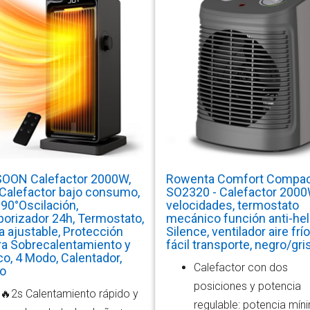
OON Calefactor 2000W,
Rowenta Comfort Compa
Calefactor bajo consumo,
SO2320 - Calefactor 2000
 90°Oscilación,
velocidades, termostato
orizador 24h, Termostato,
mecánico función anti-hel
la ajustable, Protección
Silence, ventilador aire frío
ra Sobrecalentamiento y
fácil transporte, negro/gri
o, 4 Modo, Calentador,
Calefactor con dos
o
posiciones y potencia
🔥2s Calentamiento rápido y
regulable: potencia mín