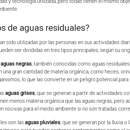
d y tecnología utilizada, pero todas tienen el mismo objet
mbiente.
pos de aguas residuales?
n sido utilizadas por las personas en sus actividades diaria
en ser divididas en tres tipos principales, según su orig
s
aguas negras
, también conocidas como aguas residuales
n una gran cantidad de materia orgánica, como heces, orin
ismos, lo que las convierte en un peligro potencial para 
las
aguas grises
, que se generan a partir de actividades c
ienen menos materia orgánica que las aguas negras, pero 
n nocivas para el medio ambiente si no son tratadas corr
ales son las
aguas pluviales
, que se generan por la lluvia o