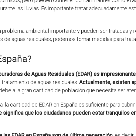
 químicos, pero pueden contener contaminantes como el ac
urante las lluvias. Es importante tratar adecuadamente est
n problema ambiental importante y pueden ser tratadas y re
s de aguas residuales, podemos tomar medidas para tratarl
España?
epuradoras de Aguas Residuales (EDAR) es impresionante
 tratamiento de aguas residuales.
Actualmente, existen 
 debe a la gran cantidad de población que necesita ser aten
, la cantidad de EDAR en España es suficiente para cubri
e significa que los ciudadanos pueden estar tranquilos en
e las EDAR en España son de última generación
, es deci