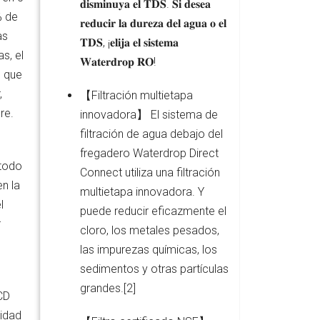
𝐝𝐢𝐬𝐦𝐢𝐧𝐮𝐲𝐚 𝐞𝐥 𝐓𝐃𝐒. 𝐒𝐢 𝐝𝐞𝐬𝐞𝐚
% de
𝐫𝐞𝐝𝐮𝐜𝐢𝐫 𝐥𝐚 𝐝𝐮𝐫𝐞𝐳𝐚 𝐝𝐞𝐥 𝐚𝐠𝐮𝐚 𝐨 𝐞𝐥
as
𝐓𝐃𝐒, ¡𝐞𝐥𝐢𝐣𝐚 𝐞𝐥 𝐬𝐢𝐬𝐭𝐞𝐦𝐚
s, el
𝐖𝐚𝐭𝐞𝐫𝐝𝐫𝐨𝐩 𝐑𝐎!
s que
,
【Filtración multietapa
re.
innovadora】 El sistema de
filtración de agua debajo del
fregadero Waterdrop Direct
todo
Connect utiliza una filtración
n la
multietapa innovadora. Y
l
puede reducir eficazmente el
r
cloro, los metales pesados,
las impurezas químicas, los
sedimentos y otras partículas
grandes.[2]
LCD
cidad