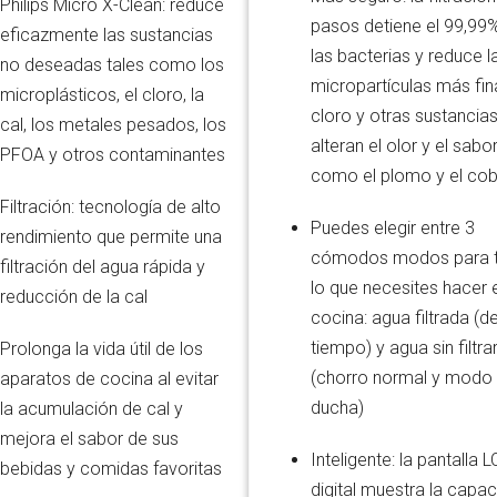
Philips Micro X-Clean: reduce
pasos detiene el 99,99
eficazmente las sustancias
las bacterias y reduce l
no deseadas tales como los
micropartículas más fina
microplásticos, el cloro, la
cloro y otras sustancia
cal, los metales pesados, los
alteran el olor y el sabor
PFOA y otros contaminantes
como el plomo y el cob
Filtración: tecnología de alto
Puedes elegir entre 3
rendimiento que permite una
cómodos modos para 
filtración del agua rápida y
lo que necesites hacer e
reducción de la cal
cocina: agua filtrada (de
tiempo) y agua sin filtra
Prolonga la vida útil de los
(chorro normal y modo
aparatos de cocina al evitar
ducha)
la acumulación de cal y
mejora el sabor de sus
Inteligente: la pantalla 
bebidas y comidas favoritas
digital muestra la capa