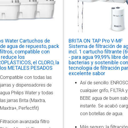
ips Water Cartuchos de
BRITA ON TAP Pro V-MF
o de agua de repuesto, pack
Sistema de filtración de a
filtros, compatible con
incl. 1 cartucho filtrante (
, reduce los
- para agua 99,99% libre de
OPLÁSTICOS, el CLORO, la
bacterias y sostenible co
 los METALES PESADOS
tecnologia de filtración pa
excelente sabor
Compatible con todas las
Así de sencillo: ENROS
jarras y dispensadores de
cualquier grifo, FILTRA y
agua Philips Water y todas
BEBE agua de buen sabo
las jarras Brita (Maxtra,
instante. Se acabó carg
Maxtra+, Perfectfit)
con botellas de agua.
Filtracion avanzada filtro
Más seguro: la filtración