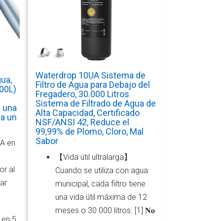
Waterdrop 10UA Sistema de
gua,
Filtro de Agua para Debajo del
600L)
Fregadero, 30.000 Litros
Sistema de Filtrado de Agua de
n una
Alta Capacidad, Certificado
ra un
NSF/ANSI 42, Reduce el
99,99% de Plomo, Cloro, Mal
Sabor
CA en
【Vida útil ultralarga】
r al
Cuando se utiliza con agua
ar
municipal, cada filtro tiene
una vida útil máxima de 12
meses o 30 000 litros. [1] 𝐍𝐨
 en 5