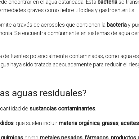
de encontrar en el agua estancada. Esta
bacteria
se transm
rmedades graves como fiebre tifoidea y gastroenteritis.
mite a través de aerosoles que contienen la
bacteria
y pue
monía. Se encuentra comúnmente en sistemas de agua cer
ua de fuentes potencialmente contaminadas, como agua es
 agua haya sido tratada adecuadamente para reducir el ri
as aguas residuales?
 cantidad de
sustancias contaminantes
.
ndidos
, que suelen incluir
materia orgánica
,
grasas
,
aceites
 químicas
como
metales pesados
,
fármacos
,
productos 