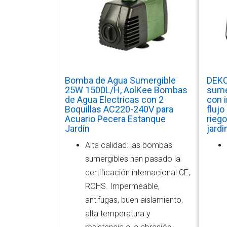
Bomba de Agua Sumergible
DEKO
25W 1500L/H, AolKee Bombas
sume
de Agua Electricas con 2
con i
Boquillas AC220-240V para
fluj
Acuario Pecera Estanque
riego
Jardín
jardi
Alta calidad: las bombas
sumergibles han pasado la
certificación internacional CE,
ROHS. Impermeable,
antifugas, buen aislamiento,
alta temperatura y