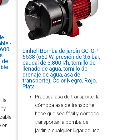
de
ble -
 600
Einhell Bomba de jardín GC-GP
os
6538 (650 W, presión de 3,6 bar,
n de
caudal de 3.800 l/h, tornillo de
able
llenado de agua, tornillo de
drenaje de agua, asa de
transporte), Color Negro, Rojo,
Plata
Práctica asa de transporte: la
 la
cómoda asa de transporte
hay
hace que sea fácil y cómodo
cable:
transportar la bomba de
e en
jardín a cualquier lugar de uso