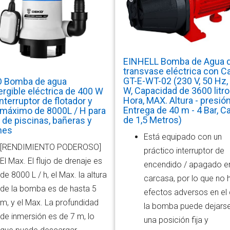
EINHELL Bomba de Agua 
transvase eléctrica con Ca
GT-E-WT-02 (230 V, 50 Hz,
 Bomba de agua
W, Capacidad de 3600 litr
rgible eléctrica de 400 W
Hora, MAX. Altura - presió
nterruptor de flotador y
Entrega de 40 m - 4 Bar, C
o máximo de 8000L / H para
de 1,5 Metros)
 de piscinas, bañeras y
nes
Está equipado con un
[RENDIMIENTO PODEROSO]
práctico interruptor de
El Max. El flujo de drenaje es
encendido / apagado en
de 8000 L / h, el Max. la altura
carcasa, por lo que no 
de la bomba es de hasta 5
efectos adversos en el 
m, y el Max. La profundidad
la bomba puede dejars
de inmersión es de 7 m, lo
una posición fija y