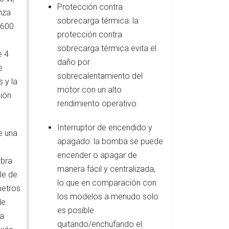
Protección contra
nza
sobrecarga térmica: la
.600
protección contra
sobrecarga térmica evita el
e 4
daño por
e
sobrecalentamiento del
 y la
motor con un alto
ión
rendimiento operativo
Interruptor de encendido y
e una
apagado: la bomba se puede
encender o apagar de
bra
manera fácil y centralizada,
le de
lo que en comparación con
metros
los modelos a menudo solo
de
es posible
ra
quitando/enchufando el