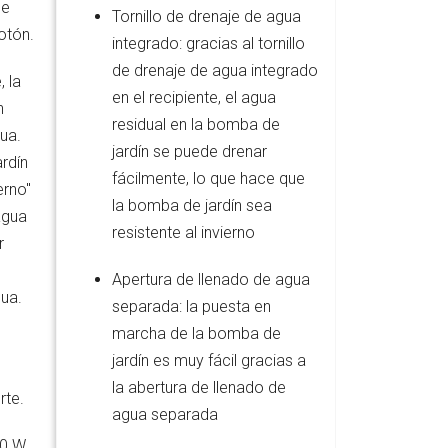
se
Tornillo de drenaje de agua
otón.
integrado: gracias al tornillo
de drenaje de agua integrado
, la
en el recipiente, el agua
n
residual en la bomba de
gua.
jardín se puede drenar
rdín
fácilmente, lo que hace que
erno"
la bomba de jardín sea
 agua
resistente al invierno
r
Apertura de llenado de agua
gua.
separada: la puesta en
marcha de la bomba de
jardín es muy fácil gracias a
la abertura de llenado de
rte.
agua separada
0 W,