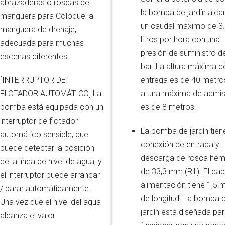
abrazaderas o roscas de
la bomba de jardín alca
manguera para Coloque la
un caudal máximo de 3
manguera de drenaje,
litros por hora con una
adecuada para muchas
presión de suministro d
escenas diferentes.
bar. La altura máxima d
entrega es de 40 metros
[INTERRUPTOR DE
altura máxima de admis
FLOTADOR AUTOMÁTICO] La
es de 8 metros.
bomba está equipada con un
interruptor de flotador
La bomba de jardín tien
automático sensible, que
conexión de entrada y
puede detectar la posición
descarga de rosca hem
de la línea de nivel de agua, y
de 33,3 mm (R1). El cab
el interruptor puede arrancar
alimentación tiene 1,5 
/ parar automáticamente.
de longitud. La bomba 
Una vez que el nivel del agua
jardín está diseñada pa
alcanza el valor