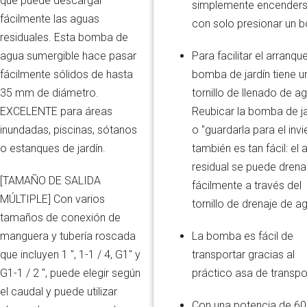
que puede descargar
simplemente encender
fácilmente las aguas
con solo presionar un b
residuales. Esta bomba de
Para facilitar el arranque
agua sumergible hace pasar
bomba de jardín tiene u
fácilmente sólidos de hasta
tornillo de llenado de a
35 mm de diámetro.
Reubicar la bomba de ja
EXCELENTE para áreas
o "guardarla para el invi
inundadas, piscinas, sótanos
también es tan fácil: el
o estanques de jardín.
residual se puede drena
[TAMAÑO DE SALIDA
fácilmente a través del
MÚLTIPLE] Con varios
tornillo de drenaje de a
tamaños de conexión de
La bomba es fácil de
manguera y tubería roscada
transportar gracias al
que incluyen 1 ", 1-1 / 4, G1" y
práctico asa de transpo
G1-1 / 2 ", puede elegir según
el caudal y puede utilizar
Con una potencia de 60