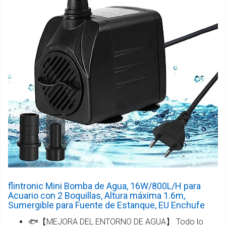
flintronic Mini Bomba de Agua, 16W/800L/H para
Acuario con 2 Boquillas, Altura máxima 1.6m,
Sumergible para Fuente de Estanque, EU Enchufe
🐟【MEJORA DEL ENTORNO DE AGUA】 Todo lo