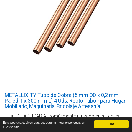
METALLIXITY Tubo de Cobre (5 mm OD x 0,2 mm
Pared T x 300 mm L) 4 Uds, Recto Tubo - para Hogar
Mobiliario, Maquinaria, Bricolaje Artesanía
[1]: APLICAR A: comúnmente utilizado en muebles
Esta web usa cookies para asegurar la mejor experiencia en
para el hogar, manualidades, modelos, etc. Ideal para
OK!
nuestro sitio.
proyectos de fabricación personalizados, como