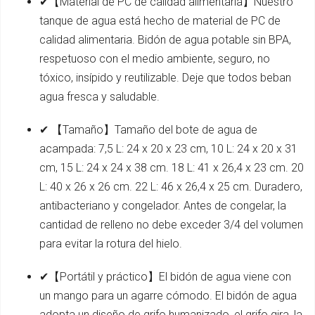
✔【Material de PC de calidad alimentaria】Nuestro
tanque de agua está hecho de material de PC de
calidad alimentaria. Bidón de agua potable sin BPA,
respetuoso con el medio ambiente, seguro, no
tóxico, insípido y reutilizable. Deje que todos beban
agua fresca y saludable.
✔ 【Tamaño】Tamaño del bote de agua de
acampada: 7,5 L: 24 x 20 x 23 cm, 10 L: 24 x 20 x 31
cm, 15 L: 24 x 24 x 38 cm. 18 L: 41 x 26,4 x 23 cm. 20
L: 40 x 26 x 26 cm. 22 L: 46 x 26,4 x 25 cm. Duradero,
antibacteriano y congelador. Antes de congelar, la
cantidad de relleno no debe exceder 3/4 del volumen
para evitar la rotura del hielo.
✔【Portátil y práctico】El bidón de agua viene con
un mango para un agarre cómodo. El bidón de agua
adopta un diseño de grifo humanizado, el grifo gira, la