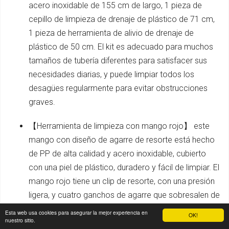
acero inoxidable de 155 cm de largo, 1 pieza de
cepillo de limpieza de drenaje de plástico de 71 cm,
1 pieza de herramienta de alivio de drenaje de
plástico de 50 cm. El kit es adecuado para muchos
tamaños de tubería diferentes para satisfacer sus
necesidades diarias, y puede limpiar todos los
desagües regularmente para evitar obstrucciones
graves.
【Herramienta de limpieza con mango rojo】 este
mango con diseño de agarre de resorte está hecho
de PP de alta calidad y acero inoxidable, cubierto
con una piel de plástico, duradero y fácil de limpiar. El
mango rojo tiene un clip de resorte, con una presión
ligera, y cuatro ganchos de agarre que sobresalen de
la parte inferior, que pueden agarrar rápidamente el
Esta web usa cookies para asegurar la mejor experiencia en
OK!
nuestro sitio.
cabello y los desechos sólidos en la alcantarilla,