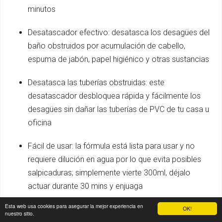
minutos
Desatascador efectivo: desatasca los desagües del
baño obstruidos por acumulación de cabello,
espuma de jabón, papel higiénico y otras sustancias
Desatasca las tuberías obstruidas: este
desatascador desbloquea rápida y fácilmente los
desagües sin dañar las tuberías de PVC de tu casa u
oficina
Fácil de usar: la fórmula está lista para usar y no
requiere dilución en agua por lo que evita posibles
salpicaduras; simplemente vierte 300ml, déjalo
actuar durante 30 mins y enjuaga
Esta web usa cookies para asegurar la mejor experiencia en
Lo mejor para tu hogar: una cañería atascada jamás
OK!
nuestro sitio.