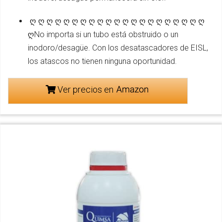
️ ღ ღ ღ ღ ღ ღ ღ ღ ღ ღ ღ ღ ღ ღ ღ ღ ღ ღ ღ ღ ღ
ღNo importa si un tubo está obstruido o un
inodoro/desagüe. Con los desatascadores de EISL,
los atascos no tienen ninguna oportunidad.
Ver precios en