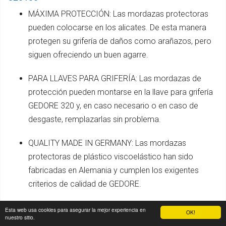
MÁXIMA PROTECCIÓN: Las mordazas protectoras
pueden colocarse en los alicates. De esta manera
protegen su grifería de daños como arañazos, pero
siguen ofreciendo un buen agarre.
PARA LLAVES PARA GRIFERÍA: Las mordazas de
protección pueden montarse en la llave para grifería
GEDORE 320 y, en caso necesario o en caso de
desgaste, remplazarlas sin problema.
QUALITY MADE IN GERMANY: Las mordazas
protectoras de plástico viscoelástico han sido
fabricadas en Alemania y cumplen los exigentes
criterios de calidad de GEDORE.
CALIDAD GEDORE DESDE HACE MÁS DE 100 AÑOS:
Esta web usa cookies para asegurar la mejor experiencia en
OK!
nuestro sitio.
La gama de más de 17 000 herramientas supera las