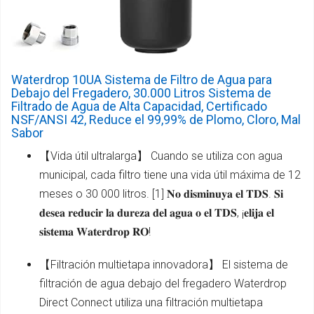
Waterdrop 10UA Sistema de Filtro de Agua para
Debajo del Fregadero, 30.000 Litros Sistema de
Filtrado de Agua de Alta Capacidad, Certificado
NSF/ANSI 42, Reduce el 99,99% de Plomo, Cloro, Mal
Sabor
【Vida útil ultralarga】 Cuando se utiliza con agua
municipal, cada filtro tiene una vida útil máxima de 12
meses o 30 000 litros. [1] 𝐍𝐨 𝐝𝐢𝐬𝐦𝐢𝐧𝐮𝐲𝐚 𝐞𝐥 𝐓𝐃𝐒. 𝐒𝐢
𝐝𝐞𝐬𝐞𝐚 𝐫𝐞𝐝𝐮𝐜𝐢𝐫 𝐥𝐚 𝐝𝐮𝐫𝐞𝐳𝐚 𝐝𝐞𝐥 𝐚𝐠𝐮𝐚 𝐨 𝐞𝐥 𝐓𝐃𝐒, ¡𝐞𝐥𝐢𝐣𝐚 𝐞𝐥
𝐬𝐢𝐬𝐭𝐞𝐦𝐚 𝐖𝐚𝐭𝐞𝐫𝐝𝐫𝐨𝐩 𝐑𝐎!
【Filtración multietapa innovadora】 El sistema de
filtración de agua debajo del fregadero Waterdrop
Direct Connect utiliza una filtración multietapa