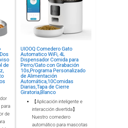
o
UIOOQ Comedero Gato
 Dos
Automatico WiFi, 4L
viso
Dispensador Comida para
l de
Perro/Gato con Grabación
z,
10s,Programa Personalizado
to
de Alimentación
ños
Automática,10Comidas
Diarias,Tapa de Cierre
Giratoria,Blanco
dor
【Aplicación inteligente e
 para
interacción divertida】
or de
Nuestro comedero
ara
automático para mascotas