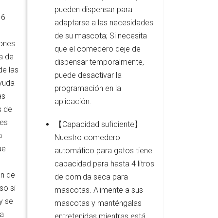
pueden dispensar para
 6
adaptarse a las necesidades
de su mascota; Si necesita
iones
que el comedero deje de
a de
dispensar temporalmente,
de las
puede desactivar la
yuda
programación en la
as
aplicación.
s de
tes
【Capacidad suficiente】
a
Nuestro comedero
ue
automático para gatos tiene
capacidad para hasta 4 litros
án de
de comida seca para
so si
mascotas. Alimente a sus
y se
mascotas y manténgalas
la
entretenidas mientras está