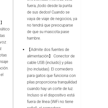
fuera, ¡todo desde la punta
de sus dedos! Cuando se
vaya de viaje de negocios, ya
m 】
no tendrá que preocuparse
mático
de que su mascota pase
tas
hambre.
 voz
z
【Admite dos fuentes de
otas
alimentación】 Conector de
nsaje
cable USB (incluido) y pilas
ción.
(no incluidas). El comedero
el
para gatos que funciona con
o
pilas proporciona tranquilidad
cuando hay un corte de luz.
Incluso si el dispositivo está
fuera de línea (WiFi no tiene