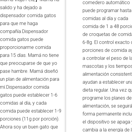
comedero automático
salido y ha dejado a
puede programar hasta
dispensador comida gatos
comidas al día y cada
para que me haga
comida de 1 a 48 porc
compañía.Dispensador
de croquetas de comid
comida gatos puede
6-8g. El control exacto 
proporcionarme comida
porciones de comida a
para 15 días. Mamá no tiene
a controlar el peso de l
que preocuparse de que yo
mascotas y los tiempo
pase hambre. Mamá diseñó
alimentación consisten
un plan de alimentación para
ayudan a establecer un
mí.Dispensador comida
dieta regular. Una vez q
gatos puede establecer 1-6
programe los planes de
comidas al día, y cada
alimentación, se seguir
comida puede establecer 1-9
forma permanente inclu
porciones (11g por porción).
el dispositivo se apaga 
Ahora soy un buen gato que
cambia a la energía de 