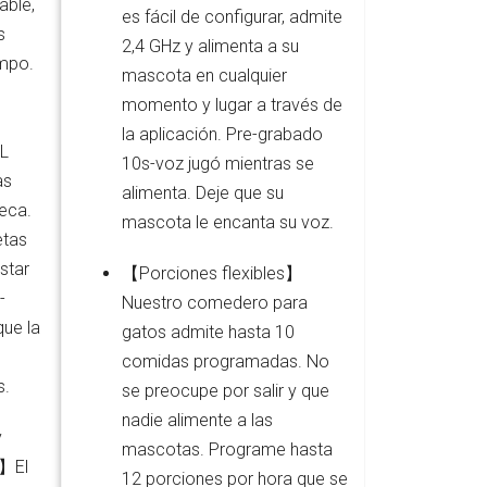
able,
es fácil de configurar, admite
s
2,4 GHz y alimenta a su
mpo.
mascota en cualquier
momento y lugar a través de
la aplicación. Pre-grabado
4L
10s-voz jugó mientras se
as
alimenta. Deje que su
eca.
mascota le encanta su voz.
etas
star
【Porciones flexibles】
-
Nuestro comedero para
que la
gatos admite hasta 10
comidas programadas. No
s.
se preocupe por salir y que
nadie alimente a las
y
mascotas. Programe hasta
 】El
12 porciones por hora que se