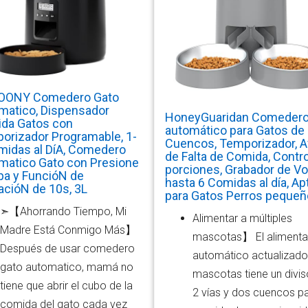
OONY Comedero Gato
matico, Dispensador
HoneyGuaridan Comeder
da Gatos con
automático para Gatos de
orizador Programable, 1-
Cuencos, Temporizador, A
midas al DíA, Comedero
de Falta de Comida, Contro
matico Gato con Presione
porciones, Grabador de Vo
apa y FuncióN de
hasta 6 Comidas al día, Ap
acióN de 10s, 3L
para Gatos Perros peque
➣【Ahorrando Tiempo, Mi
Alimentar a múltiples
Madre Está Conmigo Más】
mascotas】 El alimenta
Después de usar comedero
automático actualizado
gato automatico, mamá no
mascotas tiene un divis
tiene que abrir el cubo de la
2 vías y dos cuencos p
comida del gato cada vez