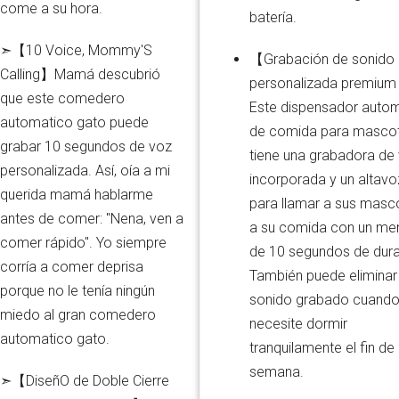
come a su hora.
batería.
➣【10 Voice, Mommy'S
【Grabación de sonido
Calling】Mamá descubrió
personalizada premiu
que este comedero
Este dispensador auto
automatico gato puede
de comida para masco
grabar 10 segundos de voz
tiene una grabadora de
personalizada. Así, oía a mi
incorporada y un altavo
querida mamá hablarme
para llamar a sus masc
antes de comer: "Nena, ven a
a su comida con un me
comer rápido". Yo siempre
de 10 segundos de dura
corría a comer deprisa
También puede eliminar 
porque no le tenía ningún
sonido grabado cuand
miedo al gran comedero
necesite dormir
automatico gato.
tranquilamente el fin de
semana.
➣【DiseñO de Doble Cierre