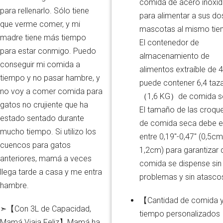
comida de acero inoxid
para rellenarlo. Sólo tiene
para alimentar a sus do
que verme comer, y mi
mascotas al mismo tie
madre tiene más tiempo
El contenedor de
para estar conmigo. Puedo
almacenamiento de
conseguir mi comida a
alimentos extraíble de 
tiempo y no pasar hambre, y
puede contener 6,4 taz
no voy a comer comida para
（1,6 KG）de comida s
gatos no crujiente que ha
El tamaño de las croqu
estado sentado durante
de comida seca debe e
mucho tiempo. Si utilizo los
entre 0,19"-0,47" (0,5cm
cuencos para gatos
1,2cm) para garantizar 
anteriores, mamá a veces
comida se dispense sin
llega tarde a casa y me entra
problemas y sin atasco
hambre.
【Cantidad de comida 
➣【Con 3L de Capacidad,
tiempo personalizados
Mamá Viaja Feliz】Mamá ha