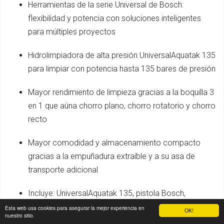
Herramientas de la serie Universal de Bosch:
flexibilidad y potencia con soluciones inteligentes
para múltiples proyectos
Hidrolimpiadora de alta presión UniversalAquatak 135
para limpiar con potencia hasta 135 bares de presión
Mayor rendimiento de limpieza gracias a la boquilla 3
en 1 que aúna chorro plano, chorro rotatorio y chorro
recto
Mayor comodidad y almacenamiento compacto
gracias a la empuñadura extraíble y a su asa de
transporte adicional
Incluye: UniversalAquatak 135, pistola Bosch,
manguera 7 metros, boquilla 3 en 1 (recto, rotativo y
Esta web usa cookies para asegurar la mejor experiencia en
OK!
nuestro sitio.
abanico), boquilla detergente 450 ml, filtro