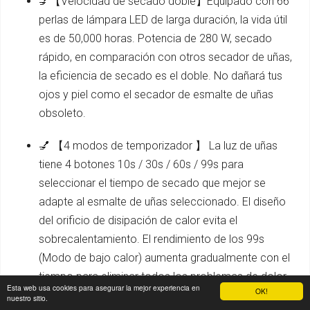
💅【Velocidad de secado doble】Equipado con 66
perlas de lámpara LED de larga duración, la vida útil
es de 50,000 horas. Potencia de 280 W, secado
rápido, en comparación con otros secador de uñas,
la eficiencia de secado es el doble. No dañará tus
ojos y piel como el secador de esmalte de uñas
obsoleto.
💅 【4 modos de temporizador 】 La luz de uñas
tiene 4 botones 10s / 30s / 60s / 99s para
seleccionar el tiempo de secado que mejor se
adapte al esmalte de uñas seleccionado. El diseño
del orificio de disipación de calor evita el
sobrecalentamiento. El rendimiento de los 99s
(Modo de bajo calor) aumenta gradualmente con el
tiempo para eliminar todos los problemas de dolor
Esta web usa cookies para asegurar la mejor experiencia en
OK!
causados por el gel solidificado.
nuestro sitio.