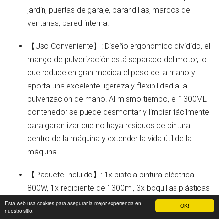
jardín, puertas de garaje, barandillas, marcos de
ventanas, pared interna.
【Uso Conveniente】: Diseño ergonómico dividido, el
mango de pulverización está separado del motor, lo
que reduce en gran medida el peso de la mano y
aporta una excelente ligereza y flexibilidad a la
pulverización de mano. Al mismo tiempo, el 1300ML
contenedor se puede desmontar y limpiar fácilmente
para garantizar que no haya residuos de pintura
dentro de la máquina y extender la vida útil de la
máquina.
【Paquete Incluido】: 1x pistola pintura eléctrica
800W, 1x recipiente de 1300ml, 3x boquillas plásticas
(φ1.0mm, φ1.8mm, 2.6mm), 1x cepillo de limpieza,
Esta web usa cookies para asegurar la mejor experiencia en
OK!
nuestro sitio.
1x aguja de limpieza，3x sellos，1x tapa，1x taza