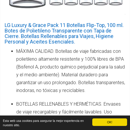
LG Luxury & Grace Pack 11 Botellas Flip-Top, 100 ml.
Botes de Polietileno Transparente con Tapa de
Cierre. Botellas Rellenables para Viajes, Higiene
Personal y Aceites Esenciales.
MÁXIMA CALIDAD. Botellas de viaje fabricadas con
polietileno altamente resistente y 100% libres de BPA
(Bisfenol A, producto químico perjudicial para la salud
y el medio ambiente). Material duradero para
garantizar un uso prolongado. Botellas transparentes,
inodoras, no tóxicas y reciclables.
BOTELLAS RELLENABLES Y HERMÉTICAS. Envases
de viaje recargables y fácilmente lavables. Uso
doméstico y profesional. Su cierre antigoteo con
Esta web usa cookies para asegurar la mejor experiencia en
OK!
nuestro sitio.
tapón de rosca evita las pérdidas de líquido y