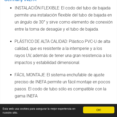
INSTALACIÓN FLEXIBLE: El codo del tubo de bajada
permite una instalación flexible del tubo de bajada en
un ángulo de 30° y sirve como elemento de conexión
entre la toma de desagüe y el tubo de bajada.
PLÁSTICO DE ALTA CALIDAD: Plástico PVC-U de alta
calidad, que es resistente a la intemperie y a los
rayos UV, además de tener una gran resistencia a los
impactos y estabilidad dimensional.
FÁCIL MONTAJE: El sistema enchufable de ajuste
preciso de INEFA permite un fácil montaje en pocos
pasos. El codo de tubo sólo es compatible con la
gama INEFA
ACCESORIOS PARA CUBIERTAS DE TEJADO: En
Esta web usa cookies para asegurar la mejor experiencia en
OK!
nuestro sitio.
nuestra gama encontrará piezas individuales INEFA,