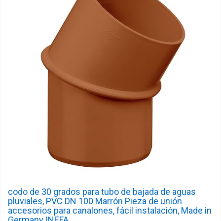
codo de 30 grados para tubo de bajada de aguas
pluviales, PVC DN 100 Marrón Pieza de unión
accesorios para canalones, fácil instalación, Made in
Germany INEFA