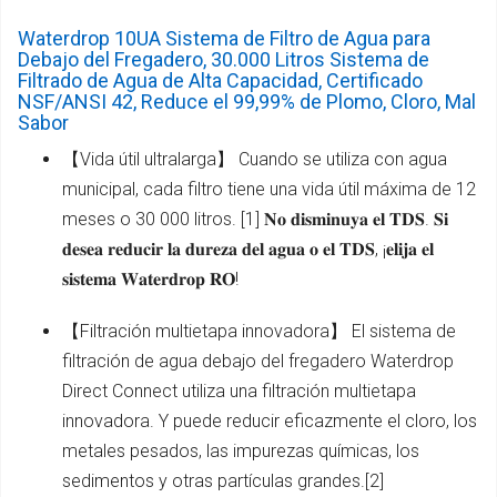
Waterdrop 10UA Sistema de Filtro de Agua para
Debajo del Fregadero, 30.000 Litros Sistema de
Filtrado de Agua de Alta Capacidad, Certificado
NSF/ANSI 42, Reduce el 99,99% de Plomo, Cloro, Mal
Sabor
【Vida útil ultralarga】 Cuando se utiliza con agua
municipal, cada filtro tiene una vida útil máxima de 12
meses o 30 000 litros. [1] 𝐍𝐨 𝐝𝐢𝐬𝐦𝐢𝐧𝐮𝐲𝐚 𝐞𝐥 𝐓𝐃𝐒. 𝐒𝐢
𝐝𝐞𝐬𝐞𝐚 𝐫𝐞𝐝𝐮𝐜𝐢𝐫 𝐥𝐚 𝐝𝐮𝐫𝐞𝐳𝐚 𝐝𝐞𝐥 𝐚𝐠𝐮𝐚 𝐨 𝐞𝐥 𝐓𝐃𝐒, ¡𝐞𝐥𝐢𝐣𝐚 𝐞𝐥
𝐬𝐢𝐬𝐭𝐞𝐦𝐚 𝐖𝐚𝐭𝐞𝐫𝐝𝐫𝐨𝐩 𝐑𝐎!
【Filtración multietapa innovadora】 El sistema de
filtración de agua debajo del fregadero Waterdrop
Direct Connect utiliza una filtración multietapa
innovadora. Y puede reducir eficazmente el cloro, los
metales pesados, las impurezas químicas, los
sedimentos y otras partículas grandes.[2]