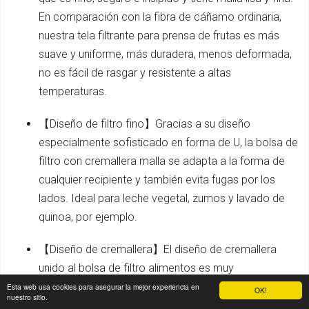
En comparación con la fibra de cáñamo ordinaria,
nuestra tela filtrante para prensa de frutas es más
suave y uniforme, más duradera, menos deformada,
no es fácil de rasgar y resistente a altas
temperaturas.
【Diseño de filtro fino】Gracias a su diseño
especialmente sofisticado en forma de U, la bolsa de
filtro con cremallera malla se adapta a la forma de
cualquier recipiente y también evita fugas por los
lados. Ideal para leche vegetal, zumos y lavado de
quinoa, por ejemplo.
【Diseño de cremallera】El diseño de cremallera
unido al bolsa de filtro alimentos es muy
conveniente. Fije la bolsa de filtro sobre el anillo de
Esta web usa cookies para asegurar la mejor experiencia en
OK!
nuestro sitio.
metal y cierre la cremallera. Después del uso, abra la