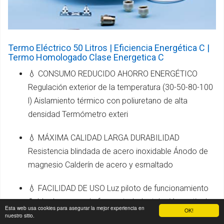
Termo Eléctrico 50 Litros | Eficiencia Energética C |
Termo Homologado Clase Energetica C
💧 CONSUMO REDUCIDO AHORRO ENERGÉTICO
Regulación exterior de la temperatura (30-50-80-100
l) Aislamiento térmico con poliuretano de alta
densidad Termómetro exteri
💧 MÁXIMA CALIDAD LARGA DURABILIDAD
Resistencia blindada de acero inoxidable Ánodo de
magnesio Calderín de acero y esmaltado
💧 FACILIDAD DE USO Luz piloto de funcionamiento
Cable de con enchufe montado Instalación vertical
Esta web usa cookies para asegurar la mejor experiencia en
OK!
nuestro sitio.