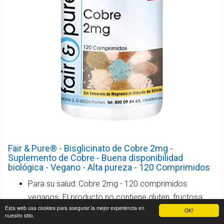
Fair & Pure® - Bisglicinato de Cobre 2mg -
Suplemento de Cobre - Buena disponibilidad
biológica - Vegano - Alta pureza - 120 Comprimidos
Para su salud: Cobre 2mg - 120 comprimidos
veganos. El producto no contiene gluten, fructosa,
Esta web usa cookies para asegurar la mejor experiencia en
lactosa, estearato de magnesio, dióxido de silicio,
OK!
nuestro sitio.