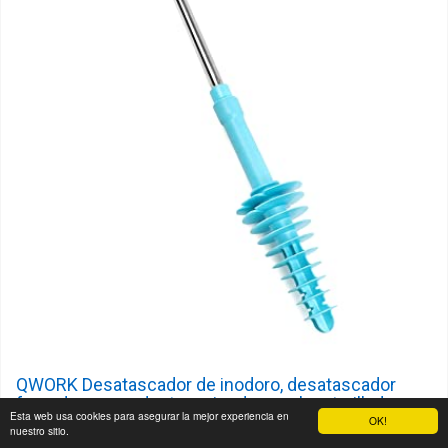
QWORK Desatascador de inodoro, desatascador
fregadero, para destapar inodoros, alcantarillado
Esta web usa cookies para asegurar la mejor experiencia en
OK!
nuestro sitio.
1. Hecho de plástico ABS + tubo de acero inoxidable