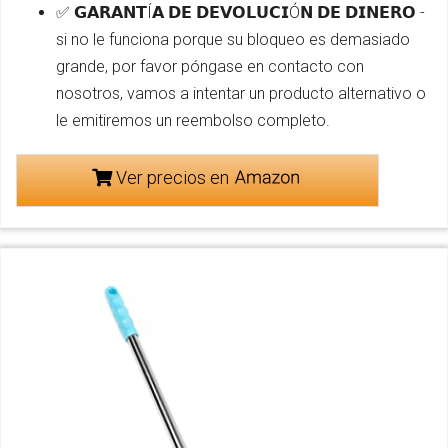
✅ 𝗚𝗔𝗥𝗔𝗡𝗧Í𝗔 𝗗𝗘 𝗗𝗘𝗩𝗢𝗟𝗨𝗖𝗜Ó𝗡 𝗗𝗘 𝗗𝗜𝗡𝗘𝗥𝗢 -
si no le funciona porque su bloqueo es demasiado
grande, por favor póngase en contacto con
nosotros, vamos a intentar un producto alternativo o
le emitiremos un reembolso completo.
Ver precios en