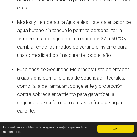
el día.
Modos y Temperatura Ajustables: Este calentador de
agua butano sin tanque le permite personalizar la
temperatura del agua con un rango de 27 a 60 °C y
cambiar entre los modos de verano e invierno para
una comodidad óptima durante todo el año.
Funciones de Seguridad Mejoradas: Esta calentador
a gas viene con funciones de seguridad integrales,
como falla de llama, anticongelante y protección
contra sobrecalentamiento para garantizar la
seguridad de su familia mientras disfruta de agua
caliente.
Reduzca los Costos de sus Facturas: Este calentador
Esta web usa cookies para asegurar la mejor experiencia en
OK!
nuestro sitio.
de agua a gas cuenta con la certificación CE y está