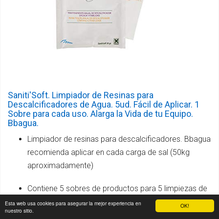
Saniti'Soft. Limpiador de Resinas para
Descalcificadores de Agua. 5ud. Fácil de Aplicar. 1
Sobre para cada uso. Alarga la Vida de tu Equipo.
Bbagua.
Limpiador de resinas para descalcificadores. Bbagua
recomienda aplicar en cada carga de sal (50kg
aproximadamente)
Contiene 5 sobres de productos para 5 limpiezas de
las resinas. Recomendamos limpiar las resinas cada
Esta web usa cookies para asegurar la mejor experiencia en
OK!
nuestro sitio.
reposición de sal.