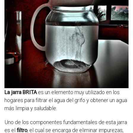
La jarra BRITA
es un elemento muy utilizado en los
hogares para filtrar el agua del grifo y obtener un agua
más limpia y saludable.
Uno de los componentes fundamentales de esta jarra
es el
filtro
, el cual se encarga de eliminar impurezas,