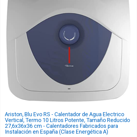
Ariston, Blu Evo RS - Calentador de Agua Electrico
Vertical, Termo 10 Litros Potente, Tamaño Reducido
27,6x36x36 cm - Calentadores Fabricados para
Instalación en España (Clase Energética A)