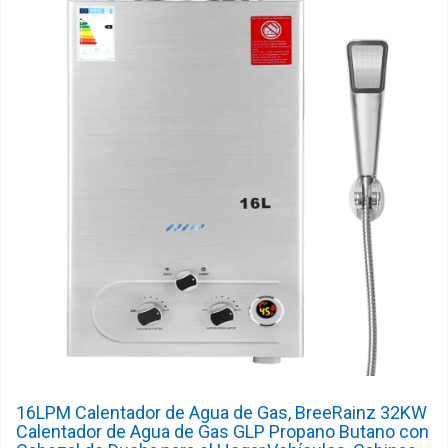
16LPM Calentador de Agua de Gas, BreeRainz 32KW
Calentador de Agua de Gas GLP Propano Butano con