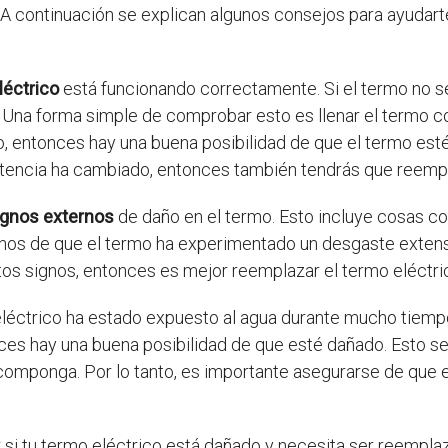
A continuación se explican algunos consejos para ayudarte
léctrico
está funcionando correctamente. Si el termo no s
 Una forma simple de comprobar esto es llenar el termo con
o, entonces hay una buena posibilidad de que el termo est
istencia ha cambiado, entonces también tendrás que reempl
ignos externos
de daño en el termo. Esto incluye cosas co
nos de que el termo ha experimentado un desgaste exten
os signos, entonces es mejor reemplazar el termo eléctri
 eléctrico ha estado expuesto al agua durante mucho tiemp
ces hay una buena posibilidad de que esté dañado. Esto se
componga. Por lo tanto, es importante asegurarse de que 
 si tu termo eléctrico está dañado y necesita ser reemplaz