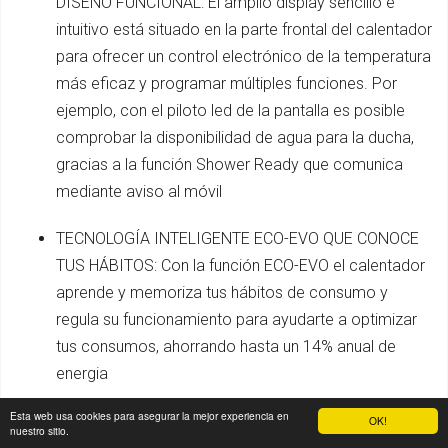
DISEÑO FUNCIONAL: El amplio display sencillo e
intuitivo está situado en la parte frontal del calentador
para ofrecer un control electrónico de la temperatura
más eficaz y programar múltiples funciones. Por
ejemplo, con el piloto led de la pantalla es posible
comprobar la disponibilidad de agua para la ducha,
gracias a la función Shower Ready que comunica
mediante aviso al móvil
TECNOLOGÍA INTELIGENTE ECO-EVO QUE CONOCE
TUS HÁBITOS: Con la función ECO-EVO el calentador
aprende y memoriza tus hábitos de consumo y
regula su funcionamiento para ayudarte a optimizar
tus consumos, ahorrando hasta un 14% anual de
energia
Esta web usa cookies para asegurar la mejor experiencia en
MAYOR SEGURIDAD, DOBLE RESISTENCIA Y
OK!
nuestro sitio.
CALIDAD DURADERA: Tiene una doble resistencia